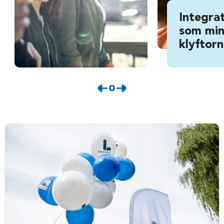
Integrat
som min
klyftor