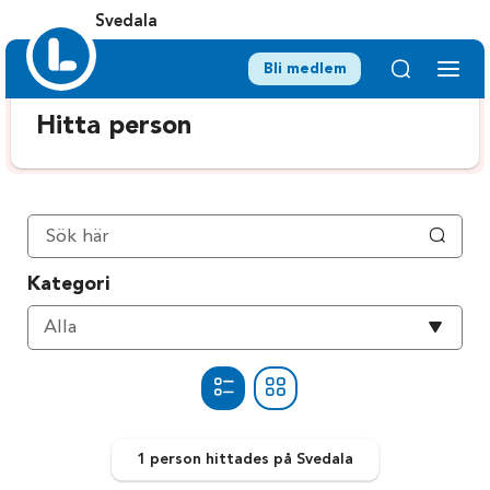
Svedala
Bli medlem
Hitta person
Kategori
Välj
Alla
kategori
1 person
hittades
på Svedala