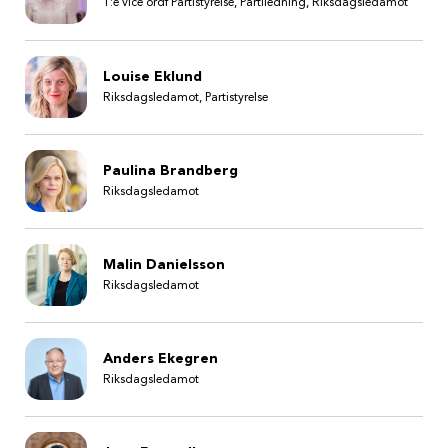
1:e vice ordf Partistyrelse, Partiledning, Riksdagsledamot
Louise Eklund
Riksdagsledamot, Partistyrelse
Paulina Brandberg
Riksdagsledamot
Malin Danielsson
Riksdagsledamot
Anders Ekegren
Riksdagsledamot