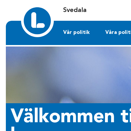
Sök på svedala.liberalerna.se
Svedala
Vår politik
Våra polit
Välkommen til