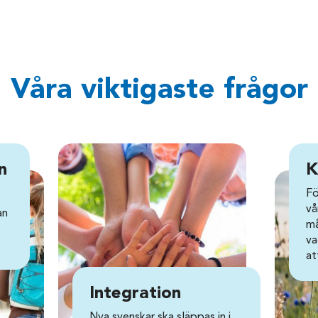
Våra viktigaste frågor
n
K
Fö
vå
an
må
va
at
Integration
Nya svenskar ska släppas in i