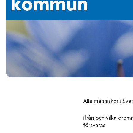
kommun
Alla människor i Sve
ifrån och vilka dröm
försvaras.