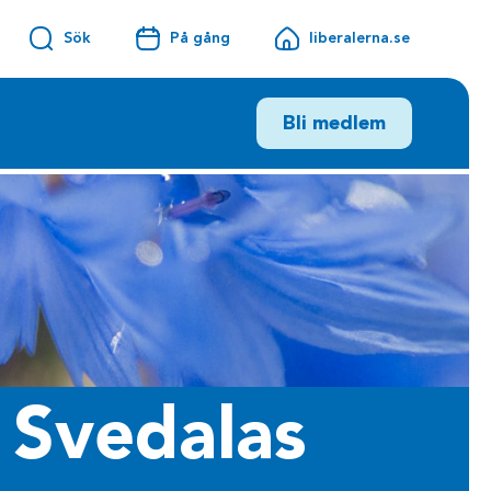
Sök
På gång
liberalerna.se
Bli medlem
i Svedalas