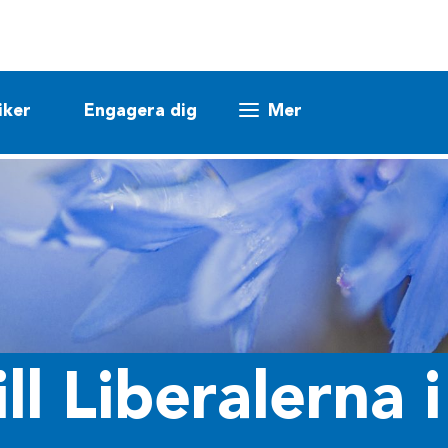
iker
Engagera dig
Mer
l Liberalerna 